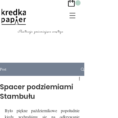
Ilustracje zmieniające wnętrze
Post
Spacer podziemiami
Stambułu
Było piękne październikowe popołudnie 
kiedy wybraliśmy się na odkrywanie 