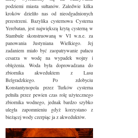
podziemi miasta sułtanów. Zaledwie kilka 
kroków dzieliło nas od nieodgadnionych 
przestrzeni. Bazylika cysternowa Cysterna 
Yerebatan, jest największą krytą cysterną w 
Stambule skonstruowaną w VI w.n.e. za 
panowania Justyniana Wielkiego. Jej 
zadaniem miało być zaopatrywanie pałacu 
cesarza w wodę na wypadek wojny i 
oblężenia. Woda była doprowadzana do 
zbiornika akweduktem z Lasu 
Belgradzkiego. Po zdobyciu 
Konstantynopola przez Turków cysterna 
pełniła przez pewien czas rolę użytecznego 
zbiornika wodnego, jednak bardzo szybko 
uległa zapomnieniu gdyż korzystano z 
bieżącej wody czerpiąc ja z akweduktów.