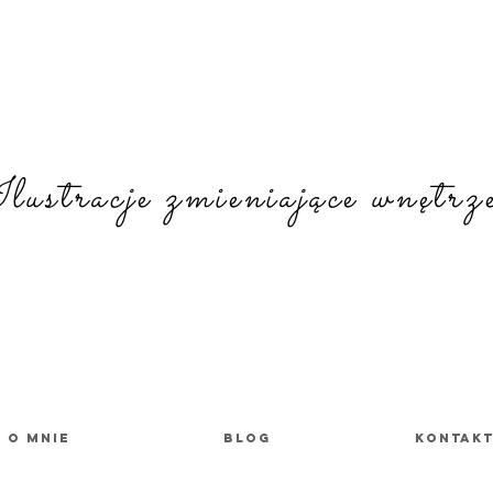
lustracje zmieniające wnętr
O MNIE
BLOG
KONTAK