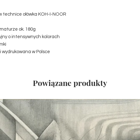
ną w technice ołówka KOH-I-NOOR
maturze ok. 180g
zyjny o intensywnych kolorach
amki
 i wydrukowana w Polsce
Powiązane produkty